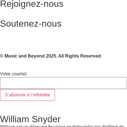
Rejoignez-nous
Devenir bénévole
Soutenez-nous
Faire un don
© Music and Beyond 2025. All Rights Reserved.
courriel
Votre courriel
Votre
S’abonner à l’infolettre
William Snyder
William est un dirigeant financier multidisciplinaire diplômé de